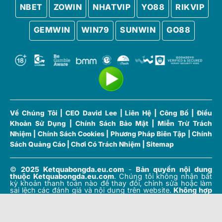
NBET
ZOWIN
NHATVIP
YO88
RIKVIP
GEMWIN
WIN79
SUNWIN
GO88
Về Chúng Tôi
|
CEO David Lee
|
Liên Hệ
|
Công Bố
|
Điều
Khoản Sử Dụng
|
Chính Sách Bảo Mật
|
Miễn Trừ Trách
Nhiệm
|
Chính Sách Cookies
|
Phương Pháp Biên Tập
|
Chính
Sách Quảng Cáo
|
Chơi Có Trách Nhiệm
|
Sitemap
©
2025 Ketquabongda.eu.com
-
Bản quyền nội dung
thuộc Ketquabongda.eu.com
.
Chúng tôi không nhận bất
kỳ khoản thanh toán nào để thay đổi, chỉnh sửa hoặc làm
sai lệch các đánh giá và nội dung trên website.
Không hợp
tác quảng cáo
với các đơn vị
không uy tín