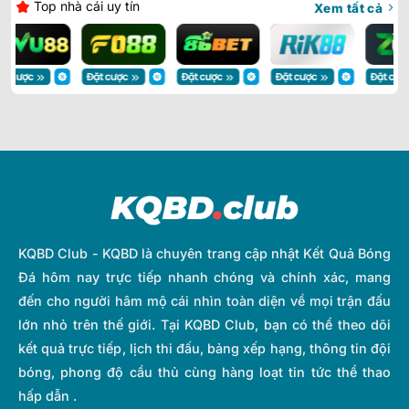
Top nhà cái uy tín
Xem tất cả
KQBD Club - KQBD là chuyên trang cập nhật Kết Quả Bóng
Đá hôm nay trực tiếp nhanh chóng và chính xác, mang
đến cho người hâm mộ cái nhìn toàn diện về mọi trận đấu
lớn nhỏ trên thế giới. Tại KQBD Club, bạn có thể theo dõi
kết quả trực tiếp, lịch thi đấu, bảng xếp hạng, thông tin đội
bóng, phong độ cầu thủ cùng hàng loạt tin tức thể thao
hấp dẫn .