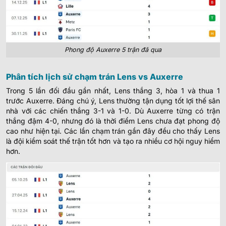
Phong độ Auxerre 5 trận đã qua
Phân tích lịch sử chạm trán Lens vs Auxerre
Trong 5 lần đối đầu gần nhất, Lens thắng 3, hòa 1 và thua 1
trước Auxerre. Đáng chú ý, Lens thường tận dụng tốt lợi thế sân
nhà với các chiến thắng 3-1 và 1-0. Dù Auxerre từng có trận
thắng đậm 4-0, nhưng đó là thời điểm Lens chưa đạt phong độ
cao như hiện tại. Các lần chạm trán gần đây đều cho thấy Lens
là đội kiểm soát thế trận tốt hơn và tạo ra nhiều cơ hội nguy hiểm
hơn.