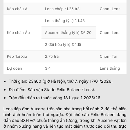
Kèo châu Á
Lens chấp -1.25 trái
Chọn: Lens
Lens thắng tỷ lệ 1:1.43
Kèo châu Âu
Auxerre thắng tỷ lệ 1:6.20
Chọn: Lens
2 đội hòa tỷ lệ 1:4.15
Kèo Tài Xỉu
2.75 trái
Chọn: Tài
Dự đoán
3-1
Lens thắng
Thời gian: 23h00 (giờ Hà Nội), thứ 7, ngày 17/01/2026.
Địa điểm: Sân vận Stade Félix-Bollaert (Lens).
Trận đấu diễn ra thuộc vòng 18 Ligue 1 2025/26
Lens tiếp đón Auxerre trên sân nhà trong bối cảnh 2 đội thể hiện
hình ảnh hoàn toàn trái ngược. Đội chủ sân Félix-Bollaert đang
dẫn đầu BXH với chuỗi thắng ấn tượng, trong khi Auxerre vật lộn
ở nhóm xuống hạng và liên tục mất điểm trước các đối thủ trực