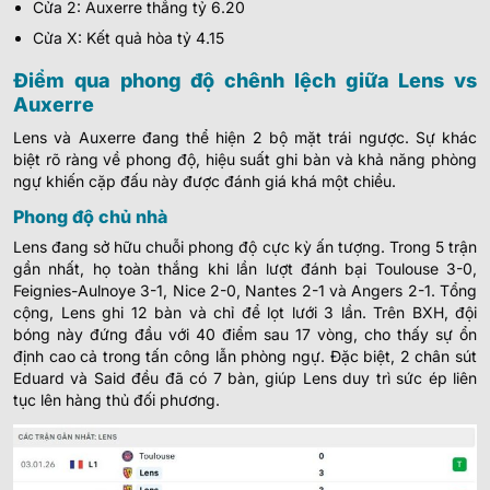
Cửa 2: Auxerre thắng tỷ 6.20
Cửa X: Kết quả hòa tỷ 4.15
Điểm qua phong độ chênh lệch giữa Lens vs
Auxerre
Lens và Auxerre đang thể hiện 2 bộ mặt trái ngược. Sự khác
biệt rõ ràng về phong độ, hiệu suất ghi bàn và khả năng phòng
ngự khiến cặp đấu này được đánh giá khá một chiều.
Phong độ chủ nhà
Lens đang sở hữu chuỗi phong độ cực kỳ ấn tượng. Trong 5 trận
gần nhất, họ toàn thắng khi lần lượt đánh bại Toulouse 3-0,
Feignies-Aulnoye 3-1, Nice 2-0, Nantes 2-1 và Angers 2-1. Tổng
cộng, Lens ghi 12 bàn và chỉ để lọt lưới 3 lần. Trên BXH, đội
bóng này đứng đầu với 40 điểm sau 17 vòng, cho thấy sự ổn
định cao cả trong tấn công lẫn phòng ngự. Đặc biệt, 2 chân sút
Eduard và Said đều đã có 7 bàn, giúp Lens duy trì sức ép liên
tục lên hàng thủ đối phương.