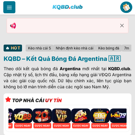
Bỏ
qua
nội
dung
🔥
HOT
Kèo nhà cái 5
Nhận định kèo nhà cái
Kèo bóng đá
7m
KQBD – Kết Quả Bóng Đá Argentina 🇦🇷
Theo dõi kết quả bóng đá
Argentina
mới nhất tại
KQBD.club
.
Cập nhật tỷ số, lịch thi đấu, bảng xếp hạng giải VĐQG Argentina
và các giải cúp quốc nội. Dữ liệu chính xác, liên tục giúp bạn
không bỏ lỡ màn trình diễn của các ngôi sao Nam Mỹ.
TOP NHÀ CÁI
UY TÍN
ỢC NGAY
CƯỢC NGAY
CƯỢC NGAY
CƯỢC NGAY
CƯỢC NGAY
CƯỢC NGAY
CƯỢC NGAY
CƯ