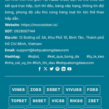
giới
kết quả trực tiếp, lịch thi đấu, bảng xếp hạng, thông tin đội
bóng, phong độ cầu thủ cùng hàng loạt tin tức thể thao
Sự quyến rũ của bóng đá Argentina không hề thua
hấp dẫn .
kém Brazil, khi họ có thể kết hợp những pha đi
Website
:
https://mocotoken.io/
bóng tinh tế, những cú sút bất ngờ và khả năng
SDT
: 0928007144
phối hợp đồng đội nhuần nhuyễn. Những ngôi sao
Địa chỉ:
12 Đường số 3A, Khu Phố 10, Bình Tân, Thành phố
huyền thoại như Diego Maradona và Lionel Messi
Hồ Chí Minh, Vietnam
đã nâng tầm đội tuyển, biến mỗi trận đấu thành
Email:
support@ketquabongdaeucom
một buổi biểu diễn nghệ thuật, nơi kỹ thuật, tốc
Hashtag:
#kqbd, #ket_qua_bong_da #ty_le_keo
độ và sáng tạo hòa quyện hoàn hảo.
#nha_cai_uy_tin #lich_thi_dau #ketquabongdaeucom
Điểm đặc biệt ở
Argentina
là tinh thần chiến đấu
quyết liệt và ý chí không bao giờ bỏ cuộc, được
thể hiện qua các kỳ World Cup và Copa America.
Dù đối mặt với những đội bóng mạnh nhất thế
VIN88
ZO88
DEBET
VIVU88
FO88
giới, Argentina luôn biết cách tạo ra khoảnh khắc
kỳ diệu, khiến người hâm mộ say mê và giữ vững
TOPBET
86BET
VIC88
RIK88
ZBET
vị thế đế chế bóng đá Nam Mỹ. Chính sự kết hợp