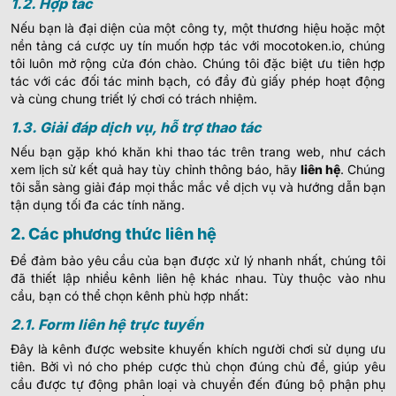
1.2. Hợp tác
Nếu bạn là đại diện của một công ty, một thương hiệu hoặc một
nền tảng cá cược uy tín muốn hợp tác với mocotoken.io, chúng
tôi luôn mở rộng cửa đón chào. Chúng tôi đặc biệt ưu tiên hợp
tác với các đối tác minh bạch, có đầy đủ giấy phép hoạt động
và cùng chung triết lý chơi có trách nhiệm.
1.3. Giải đáp dịch vụ, hỗ trợ thao tác
Nếu bạn gặp khó khăn khi thao tác trên trang web, như cách
xem lịch sử kết quả hay tùy chỉnh thông báo, hãy
liên hệ
. Chúng
tôi sẵn sàng giải đáp mọi thắc mắc về dịch vụ và hướng dẫn bạn
tận dụng tối đa các tính năng.
2. Các phương thức liên hệ
Để đảm bảo yêu cầu của bạn được xử lý nhanh nhất, chúng tôi
đã thiết lập nhiều kênh liên hệ khác nhau. Tùy thuộc vào nhu
cầu, bạn có thể chọn kênh phù hợp nhất:
2.1. Form liên hệ trực tuyến
Đây là kênh được website khuyến khích người chơi sử dụng ưu
tiên. Bởi vì nó cho phép cược thủ chọn đúng chủ đề, giúp yêu
cầu được tự động phân loại và chuyển đến đúng bộ phận phụ