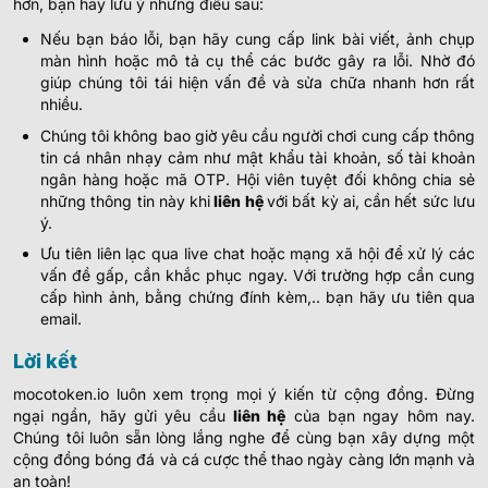
hơn, bạn hãy lưu ý những điều sau:
Nếu bạn báo lỗi, bạn hãy cung cấp link bài viết, ảnh chụp
màn hình hoặc mô tả cụ thể các bước gây ra lỗi. Nhờ đó
giúp chúng tôi tái hiện vấn đề và sửa chữa nhanh hơn rất
nhiều.
Chúng tôi không bao giờ yêu cầu người chơi cung cấp thông
tin cá nhân nhạy cảm như mật khẩu tài khoản, số tài khoản
ngân hàng hoặc mã OTP. Hội viên tuyệt đối không chia sẻ
những thông tin này khi
liên hệ
với bất kỳ ai, cần hết sức lưu
ý.
Ưu tiên liên lạc qua live chat hoặc mạng xã hội để xử lý các
vấn đề gấp, cần khắc phục ngay. Với trường hợp cần cung
cấp hình ảnh, bằng chứng đính kèm,.. bạn hãy ưu tiên qua
email.
Lời kết
mocotoken.io luôn xem trọng mọi ý kiến từ cộng đồng. Đừng
ngại ngần, hãy gửi yêu cầu
liên hệ
của bạn ngay hôm nay.
Chúng tôi luôn sẵn lòng lắng nghe để cùng bạn xây dựng một
cộng đồng bóng đá và cá cược thể thao ngày càng lớn mạnh và
an toàn!