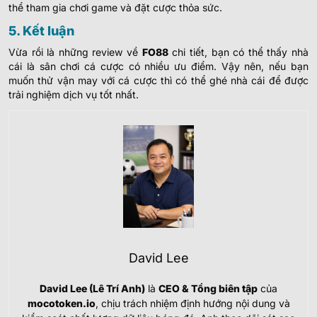
thể tham gia chơi game và đặt cược thỏa sức.
5. Kết luận
Vừa rồi là những review về
FO88
chi tiết, bạn có thể thấy nhà
cái là sân chơi cá cược có nhiều ưu điểm. Vậy nên, nếu bạn
muốn thử vận may với cá cược thì có thể ghé nhà cái để được
trải nghiệm dịch vụ tốt nhất.
David Lee
David Lee (Lê Trí Anh)
là
CEO & Tổng biên tập
của
mocotoken.io
, chịu trách nhiệm định hướng nội dung và