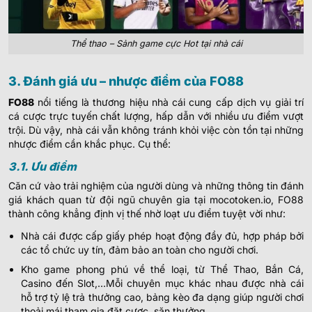
Thể thao – Sảnh game cực Hot tại nhà cái
3. Đánh giá ưu – nhược điểm của FO88
FO88
nổi tiếng là thương hiệu nhà cái cung cấp dịch vụ giải trí
cá cược trực tuyến chất lượng, hấp dẫn với nhiều ưu điểm vượt
trội. Dù vậy, nhà cái vẫn không tránh khỏi việc còn tồn tại những
nhược điểm cần khắc phục. Cụ thể:
3.1. Ưu điểm
Căn cứ vào trải nghiệm của người dùng và những thông tin đánh
giá khách quan từ đội ngũ chuyên gia tại mocotoken.io, FO88
thành công khẳng định vị thế nhờ loạt ưu điểm tuyệt vời như:
Nhà cái được cấp giấy phép hoạt động đầy đủ, hợp pháp bởi
các tổ chức uy tín, đảm bảo an toàn cho người chơi.
Kho game phong phú về thể loại, từ Thể Thao, Bắn Cá,
Casino đến Slot,…Mỗi chuyên mục khác nhau được nhà cái
hỗ trợ tỷ lệ trả thưởng cao, bảng kèo đa dạng giúp người chơi
thoải mái tham gia đặt cược, săn thưởng.