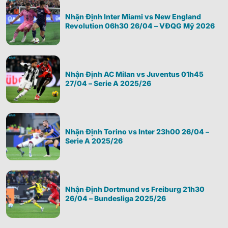
Nhận Định Inter Miami vs New England
Revolution 06h30 26/04 – VĐQG Mỹ 2026
Nhận Định AC Milan vs Juventus 01h45
27/04 – Serie A 2025/26
Nhận Định Torino vs Inter 23h00 26/04 –
Serie A 2025/26
Nhận Định Dortmund vs Freiburg 21h30
26/04 – Bundesliga 2025/26