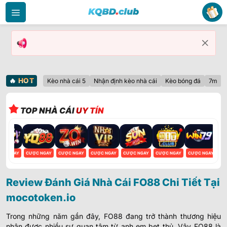
Bỏ
qua
nội
dung
🔥
HOT
Kèo nhà cái 5
Nhận định kèo nhà cái
Kèo bóng đá
7m
TOP NHÀ CÁI
UY TÍN
ỢC NGAY
CƯỢC NGAY
CƯỢC NGAY
CƯỢC NGAY
CƯỢC NGAY
CƯỢC NGAY
CƯỢC NGAY
CƯ
Review Đánh Giá Nhà Cái FO88 Chi Tiết Tại
mocotoken.io
Trong những năm gần đây, FO88 đang trở thành thương hiệu
nhận được nhiều sự quan tâm từ anh em bet thủ. Vậy FO88 là