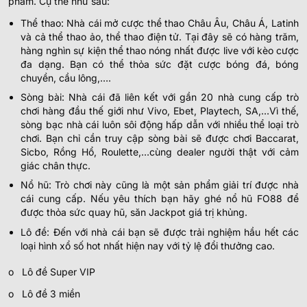
phẩm. Cụ thể như sau:
Thể thao: Nhà cái mở cược thể thao Châu Âu, Châu Á, Latinh
và cả thể thao ảo, thể thao điện tử. Tại đây sẽ có hàng trăm,
hàng nghìn sự kiện thể thao nóng nhất được live với kèo cược
đa dạng. Bạn có thể thỏa sức đặt cược bóng đá, bóng
chuyền, cầu lông,….
Sòng bài: Nhà cái đã liên kết với gần 20 nhà cung cấp trò
chơi hàng đầu thế giới như Vivo, Ebet, Playtech, SA,…Vì thế,
sòng bạc nhà cái luôn sôi động hấp dẫn với nhiều thể loại trò
chơi. Bạn chỉ cần truy cập sòng bài sẽ được chơi Baccarat,
Sicbo, Rồng Hổ, Roulette,…cùng dealer người thật với cảm
giác chân thực.
Nổ hũ: Trò chơi này cũng là một sản phẩm giải trí được nhà
cái cung cấp. Nếu yêu thích bạn hãy ghé nổ hũ FO88 để
được thỏa sức quay hũ, săn Jackpot giá trị khủng.
Lô đề: Đến với nhà cái bạn sẽ được trải nghiệm hầu hết các
loại hình xổ số hot nhất hiện nay với tỷ lệ đổi thưởng cao.
o Lô đề Super VIP
o Lô đề 3 miền