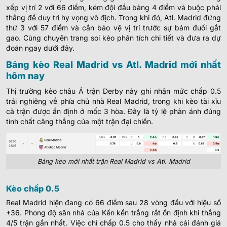
xếp vị trí 2 với 66 điểm, kém đội đầu bảng 4 điểm và buộc phải
thắng để duy trì hy vọng vô địch. Trong khi đó, Atl. Madrid đứng
thứ 3 với 57 điểm và cần bảo vệ vị trí trước sự bám đuổi gắt
gao. Cùng chuyên trang soi kèo phân tích chi tiết và đưa ra dự
đoán ngay dưới đây.
Bảng kèo Real Madrid vs Atl. Madrid mới nhất
hôm nay
Thị trường kèo châu Á trận Derby này ghi nhận mức chấp 0.5
trái nghiêng về phía chủ nhà Real Madrid, trong khi kèo tài xỉu
cả trận được ấn định ở mốc 3 hòa. Đây là tỷ lệ phản ánh đúng
tính chất căng thẳng của một trận đại chiến.
Bảng kèo mới nhất trận Real Madrid vs Atl. Madrid
Kèo chấp
0.5
Real Madrid hiện đang có 66 điểm sau 28 vòng đấu với hiệu số
+36. Phong độ sân nhà của Kền kền trắng rất ổn định khi thắng
4/5 trận gần nhất. Việc chỉ chấp 0.5 cho thấy nhà cái đánh giá