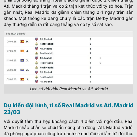
Atl. Madrid thắng 1 trận và có 2 trận kết thúc với tỷ số hòa. Trận
gần nhất, Real Madrid đã giành chiến thắng 2-1 ngay trên sân
khách. Một thống kê đáng chú ý là các trận Derby Madrid gần
đây thường diễn ra rất căng thẳng và có tỷ số sát sao.
Lịch sử đối đầu Real Madrid vs Atl. Madrid
Dự kiến đội hình, tỉ số Real Madrid vs Atl. Madrid
23/03
Với quyết tâm thu hẹp khoảng cách 4 điểm với ngôi đầu, Real
Madrid chắc chắn sẽ chơi tấn công chủ động. Atl. Madrid với lối
đá phòng ngự phản công trứ danh sẽ chờ đợi sai lầm từ đối thủ.