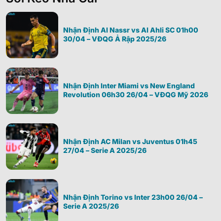
Nhận Định Al Nassr vs Al Ahli SC 01h00
30/04 – VĐQG Ả Rập 2025/26
Nhận Định Inter Miami vs New England
Revolution 06h30 26/04 – VĐQG Mỹ 2026
Nhận Định AC Milan vs Juventus 01h45
27/04 – Serie A 2025/26
Nhận Định Torino vs Inter 23h00 26/04 –
Serie A 2025/26