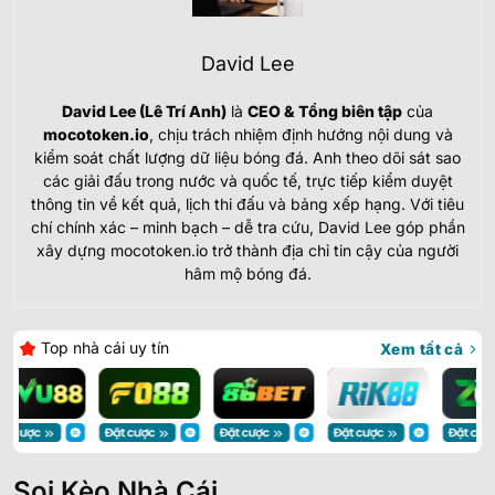
David Lee
David Lee (Lê Trí Anh)
là
CEO & Tổng biên tập
của
mocotoken.io
, chịu trách nhiệm định hướng nội dung và
kiểm soát chất lượng dữ liệu bóng đá. Anh theo dõi sát sao
các giải đấu trong nước và quốc tế, trực tiếp kiểm duyệt
thông tin về kết quả, lịch thi đấu và bảng xếp hạng. Với tiêu
chí chính xác – minh bạch – dễ tra cứu, David Lee góp phần
xây dựng mocotoken.io trở thành địa chỉ tin cậy của người
hâm mộ bóng đá.
Top nhà cái uy tín
Xem tất cả
Soi Kèo Nhà Cái