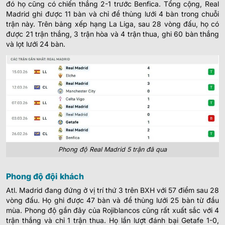
đó họ cũng có chiến thắng 2-1 trước Benfica. Tổng cộng, Real
Madrid ghi được 11 bàn và chỉ để thủng lưới 4 bàn trong chuỗi
trận này. Trên bảng xếp hạng La Liga, sau 28 vòng đấu, họ có
được 21 trận thắng, 3 trận hòa và 4 trận thua, ghi 60 bàn thắng
và lọt lưới 24 bàn.
Phong độ Real Madrid 5 trận đã qua
Phong độ đội khách
Atl. Madrid đang đứng ở vị trí thứ 3 trên BXH với 57 điểm sau 28
vòng đấu. Họ ghi được 47 bàn và để thủng lưới 25 bàn từ đầu
mùa. Phong độ gần đây của Rojiblancos cũng rất xuất sắc với 4
trận thắng và chỉ 1 trận thua. Họ lần lượt đánh bại Getafe 1-0,