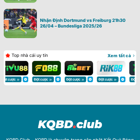
Nhận Định Dortmund vs Freiburg 21h30
26/04 – Bundesliga 2025/26
Top nhà cái uy tín
Xem tất cả
KQBD Club - KQBD là chuyên trang cập nhật Kết Quả Bóng