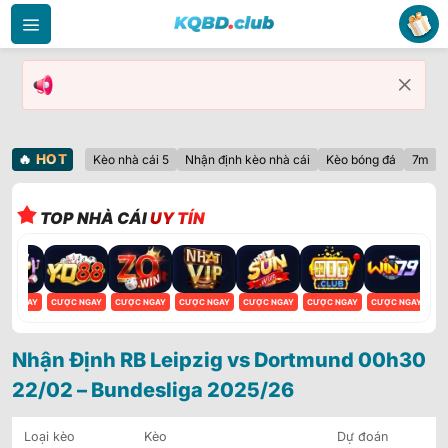
Bỏ
qua
nội
dung
🔥
HOT
Kèo nhà cái 5
Nhận định kèo nhà cái
Kèo bóng đá
7m
TOP NHÀ CÁI
UY TÍN
ỢC NGAY
CƯỢC NGAY
CƯỢC NGAY
CƯỢC NGAY
CƯỢC NGAY
CƯỢC NGAY
CƯỢC NGAY
CƯ
Nhận Định RB Leipzig vs Dortmund 00h30
22/02 – Bundesliga 2025/26
Loại kèo
Kèo
Dự đoán