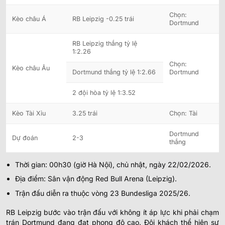
Chọn:
Kèo châu Á
RB Leipzig -0.25 trái
Dortmund
RB Leipzig thắng tỷ lệ
1:2.26
Chọn:
Kèo châu Âu
Dortmund thắng tỷ lệ 1:2.66
Dortmund
2 đội hòa tỷ lệ 1:3.52
Kèo Tài Xỉu
3.25 trái
Chọn: Tài
Dortmund
Dự đoán
2-3
thắng
Thời gian: 00h30 (giờ Hà Nội), chủ nhật, ngày 22/02/2026.
Địa điểm: Sân vận động Red Bull Arena (Leipzig).
Trận đấu diễn ra thuộc vòng 23 Bundesliga 2025/26.
RB Leipzig bước vào trận đấu với không ít áp lực khi phải chạm
trán Dortmund đang đạt phong độ cao. Đội khách thể hiện sự