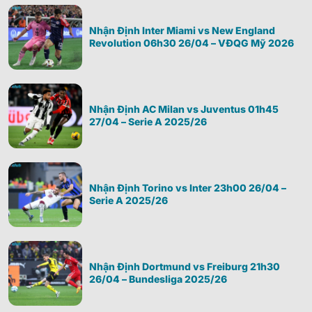
Nhận Định Inter Miami vs New England
Revolution 06h30 26/04 – VĐQG Mỹ 2026
Nhận Định AC Milan vs Juventus 01h45
27/04 – Serie A 2025/26
Nhận Định Torino vs Inter 23h00 26/04 –
Serie A 2025/26
Nhận Định Dortmund vs Freiburg 21h30
26/04 – Bundesliga 2025/26