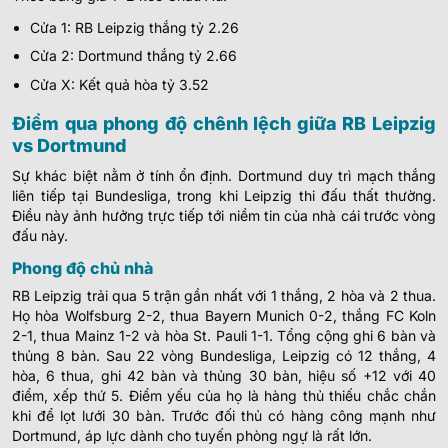
Cửa 1: RB Leipzig thắng tỷ 2.26
Cửa 2: Dortmund thắng tỷ 2.66
Cửa X: Kết quả hòa tỷ 3.52
Điểm qua phong độ chênh lệch giữa RB Leipzig
vs Dortmund
Sự khác biệt nằm ở tính ổn định. Dortmund duy trì mạch thắng
liên tiếp tại Bundesliga, trong khi Leipzig thi đấu thất thường.
Điều này ảnh hưởng trực tiếp tới niềm tin của nhà cái trước vòng
đấu này.
Phong độ chủ nhà
RB Leipzig trải qua 5 trận gần nhất với 1 thắng, 2 hòa và 2 thua.
Họ hòa Wolfsburg 2-2, thua Bayern Munich 0-2, thắng FC Koln
2-1, thua Mainz 1-2 và hòa St. Pauli 1-1. Tổng cộng ghi 6 bàn và
thủng 8 bàn. Sau 22 vòng Bundesliga, Leipzig có 12 thắng, 4
hòa, 6 thua, ghi 42 bàn và thủng 30 bàn, hiệu số +12 với 40
điểm, xếp thứ 5. Điểm yếu của họ là hàng thủ thiếu chắc chắn
khi để lọt lưới 30 bàn. Trước đối thủ có hàng công mạnh như
Dortmund, áp lực dành cho tuyến phòng ngự là rất lớn.