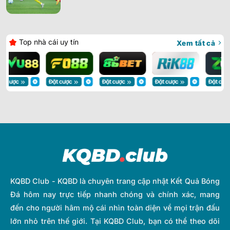
Top nhà cái uy tín
Xem tất cả
KQBD Club - KQBD là chuyên trang cập nhật Kết Quả Bóng
Đá hôm nay trực tiếp nhanh chóng và chính xác, mang
đến cho người hâm mộ cái nhìn toàn diện về mọi trận đấu
lớn nhỏ trên thế giới. Tại KQBD Club, bạn có thể theo dõi