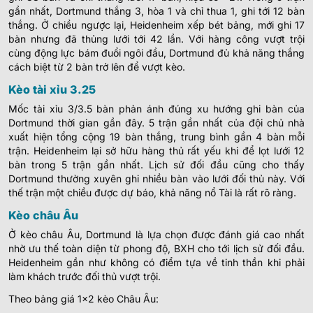
gần nhất, Dortmund thắng 3, hòa 1 và chỉ thua 1, ghi tới 12 bàn
thắng. Ở chiều ngược lại, Heidenheim xếp bét bảng, mới ghi 17
bàn nhưng đã thủng lưới tới 42 lần. Với hàng công vượt trội
cùng động lực bám đuổi ngôi đầu, Dortmund đủ khả năng thắng
cách biệt từ 2 bàn trở lên để vượt kèo.
Kèo tài xỉu
3.25
Mốc tài xỉu 3/3.5 bàn phản ánh đúng xu hướng ghi bàn của
Dortmund thời gian gần đây. 5 trận gần nhất của đội chủ nhà
xuất hiện tổng cộng 19 bàn thắng, trung bình gần 4 bàn mỗi
trận. Heidenheim lại sở hữu hàng thủ rất yếu khi để lọt lưới 12
bàn trong 5 trận gần nhất. Lịch sử đối đầu cũng cho thấy
Dortmund thường xuyên ghi nhiều bàn vào lưới đối thủ này. Với
thế trận một chiều được dự báo, khả năng nổ Tài là rất rõ ràng.
Kèo châu Âu
Ở kèo châu Âu, Dortmund là lựa chọn được đánh giá cao nhất
nhờ ưu thế toàn diện từ phong độ, BXH cho tới lịch sử đối đầu.
Heidenheim gần như không có điểm tựa về tinh thần khi phải
làm khách trước đối thủ vượt trội.
Theo bảng giá 1×2 kèo Châu Âu: