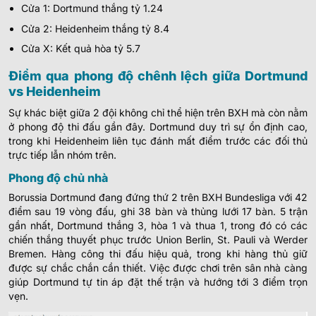
Cửa 1: Dortmund thắng tỷ 1.24
Cửa 2: Heidenheim thắng tỷ 8.4
Cửa X: Kết quả hòa tỷ 5.7
Điểm qua phong độ chênh lệch giữa Dortmund
vs Heidenheim
Sự khác biệt giữa 2 đội không chỉ thể hiện trên BXH mà còn nằm
ở phong độ thi đấu gần đây. Dortmund duy trì sự ổn định cao,
trong khi Heidenheim liên tục đánh mất điểm trước các đối thủ
trực tiếp lẫn nhóm trên.
Phong độ chủ nhà
Borussia Dortmund đang đứng thứ 2 trên BXH Bundesliga với 42
điểm sau 19 vòng đấu, ghi 38 bàn và thủng lưới 17 bàn. 5 trận
gần nhất, Dortmund thắng 3, hòa 1 và thua 1, trong đó có các
chiến thắng thuyết phục trước Union Berlin, St. Pauli và Werder
Bremen. Hàng công thi đấu hiệu quả, trong khi hàng thủ giữ
được sự chắc chắn cần thiết. Việc được chơi trên sân nhà càng
giúp Dortmund tự tin áp đặt thế trận và hướng tới 3 điểm trọn
vẹn.