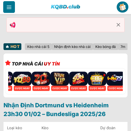
Bỏ
qua
nội
dung
🔥
HOT
Kèo nhà cái 5
Nhận định kèo nhà cái
Kèo bóng đá
7m
TOP NHÀ CÁI
UY TÍN
ỢC NGAY
CƯỢC NGAY
CƯỢC NGAY
CƯỢC NGAY
CƯỢC NGAY
CƯỢC NGAY
CƯỢC NGAY
CƯ
Nhận Định Dortmund vs Heidenheim
23h30 01/02 – Bundesliga 2025/26
Loại kèo
Kèo
Dự đoán